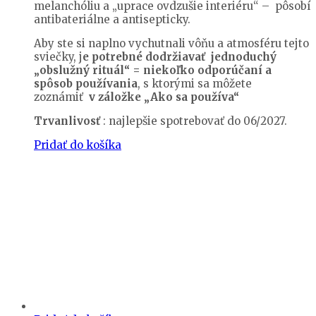
melanchóliu a „uprace ovdzušie interiéru“ – pôsobí
antibateriálne a antisepticky.
Aby ste si naplno vychutnali vôňu a atmosféru tejto
sviečky, j
e potrebné dodržiavať jednoduchý
„obslužný rituál“ = niekoľko odporúčaní a
spôsob používania
, s ktorými sa môžete
zoznámiť
v záložke „Ako sa používa“
Trvanlivosť
: najlepšie spotrebovať do 06/2027.
Pridať do košíka