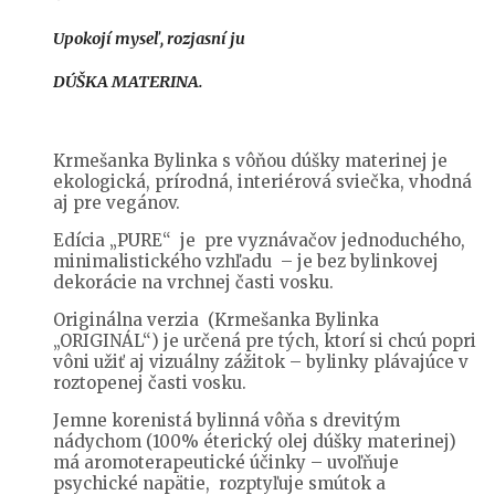
Upokojí myseľ, rozjasní ju
DÚŠKA MATERINA.
Krmešanka Bylinka s vôňou dúšky materinej je
ekologická, prírodná, interiérová sviečka, vhodná
aj pre vegánov.
Edícia „PURE“ je pre vyznávačov jednoduchého,
minimalistického vzhľadu – je bez bylinkovej
dekorácie na vrchnej časti vosku.
Originálna verzia (Krmešanka Bylinka
„ORIGINÁL“) je určená pre tých, ktorí si chcú popri
vôni užiť aj vizuálny zážitok – bylinky plávajúce v
roztopenej časti vosku.
Jemne korenistá bylinná vôňa s drevitým
nádychom (100% éterický olej dúšky materinej)
má aromoterapeutické účinky – uvoľňuje
psychické napätie, rozptyľuje smútok a