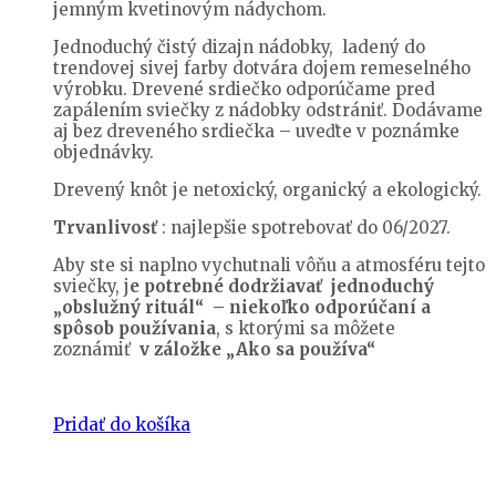
jemným kvetinovým nádychom.
Jednoduchý čistý dizajn nádobky, ladený do
trendovej sivej farby dotvára dojem remeselného
výrobku. Drevené srdiečko odporúčame pred
zapálením sviečky z nádobky odstrániť. Dodávame
aj bez dreveného srdiečka – uveďte v poznámke
objednávky.
Drevený knôt je netoxický, organický a ekologický.
Trvanlivosť
: najlepšie spotrebovať do 06/2027.
Aby ste si naplno vychutnali vôňu a atmosféru tejto
sviečky, j
e potrebné dodržiavať jednoduchý
„obslužný rituál“ – niekoľko odporúčaní a
spôsob používania
, s ktorými sa môžete
zoznámiť
v záložke „Ako sa používa“
Pridať do košíka