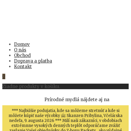
Domov
O nás
Obchod
Doprava a platba
Kontakt
0
Žiadne produkty v košíku.
Prírodné mydlá nájdete aj na
*** Najbižšie podujatia, kde sa môžeme stretnúť a kde si
môžete kúpiť naše výrobky 🤗: Skanzen Pribylina, Včelárska
nedeľa, 9. augusta 2026 *** Milí naši zákazníci, v obdobiach
extrémnne vysokých denných teplôt odporúčame zvážiť
zaslanie Vašej objednávky do Z-boxu Packety , ako výdajné