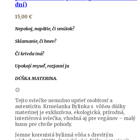
dní)
15,00
€
Nepokoj, napätie, či smútok?
Sklamanie, či hnev?
Či krivda iná?
Upokojí myseľ, rozjasní ju
DÚŠKA MATERINA.
😊
Tejto sviečke nemožno uprieť osobitosť a
autenticitu. Krmešanka Bylinka s vôňou dúšky
materinej je exkluzívna, ekologická, prírodná,
interiérová sviečka, vhodná aj pre vegánov – malý
luxus pre chvíle pohody.
Jemne korenistá bylinná vôňa s drevitým