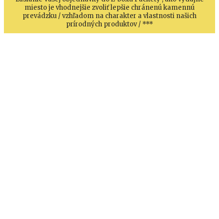
miesto je vhodnejšie zvoliť lepšie chránenú kamennú
prevádzku / vzhľadom na charakter a vlastnosti našich
prírodných produktov / ***