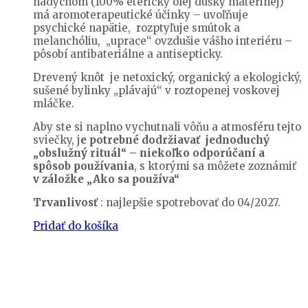
nádychom (100% éterický olej dúšky materinej)
má aromoterapeutické účinky – uvoľňuje
psychické napätie, rozptyľuje smútok a
melanchóliu, „uprace“ ovzdušie vášho interiéru –
pôsobí antibateriálne a antisepticky.
Drevený knôt je netoxický, organický a ekologický,
sušené bylinky „plávajú“ v roztopenej voskovej
mláčke.
Aby ste si naplno vychutnali vôňu a atmosféru tejto
sviečky, j
e potrebné dodržiavať jednoduchý
„obslužný rituál“ – niekoľko odporúčaní a
spôsob používania
, s ktorými sa môžete zoznámiť
v záložke „Ako sa používa“
Trvanlivosť
: najlepšie spotrebovať do 04/2027.
Pridať do košíka