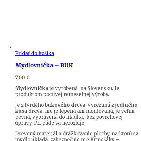
Pridať do košíka
Mydlovnička – BUK
7,00
€
Mydlovnička je
vyrobená na Slovensku. Je
produktom poctivej remeselnej výroby.
Je z tvrdého
bukového dreva,
vyrezaná
z jediného
kusa dreva
, nie je lepená ani montovaná, je veľmi
pevná, vybrúsená do hladka, bez povrchovej
úpravy. Pri páde sa nerozbije.
Drevený materiál a drážkovanie plochy, na ktorú sa
mydlo ukladá, zabezpečuje pre Krmešáky –