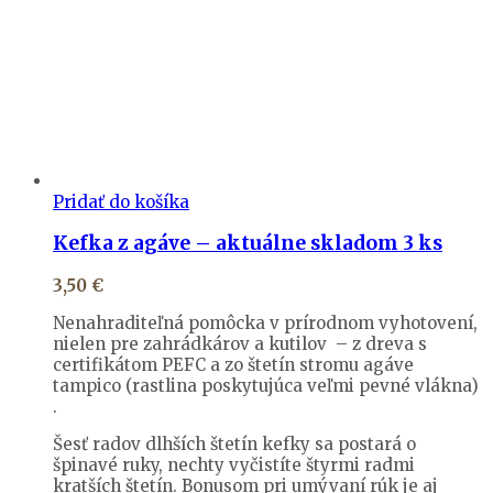
Pridať do košíka
Kefka z agáve – aktuálne skladom 3 ks
3,50
€
Nenahraditeľná pomôcka v prírodnom vyhotovení,
nielen pre zahrádkárov a kutilov – z dreva s
certifikátom PEFC a zo štetín stromu agáve
tampico (rastlina poskytujúca veľmi pevné vlákna)
.
Šesť radov dlhších štetín kefky sa postará o
špinavé ruky, nechty vyčistíte štyrmi radmi
kratších štetín. Bonusom pri umývaní rúk je aj