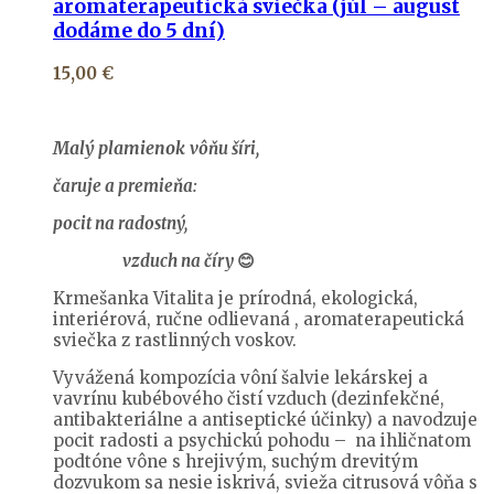
aromaterapeutická sviečka (júl – august
dodáme do 5 dní)
15,00
€
Malý plamienok
vôňu šíri,
čaruje a premieňa:
pocit na radostný,
vzduch na číry
😊
Krmešanka Vitalita je prírodná, ekologická,
interiérová, ručne odlievaná , aromaterapeutická
sviečka z rastlinných voskov.
Vyvážená kompozícia vôní šalvie lekárskej a
vavrínu kubébového čistí vzduch (dezinfekčné,
antibakteriálne a antiseptické účinky) a navodzuje
pocit radosti a psychickú pohodu – na ihličnatom
podtóne vône s hrejivým, suchým drevitým
dozvukom sa nesie iskrivá, svieža citrusová vôňa s