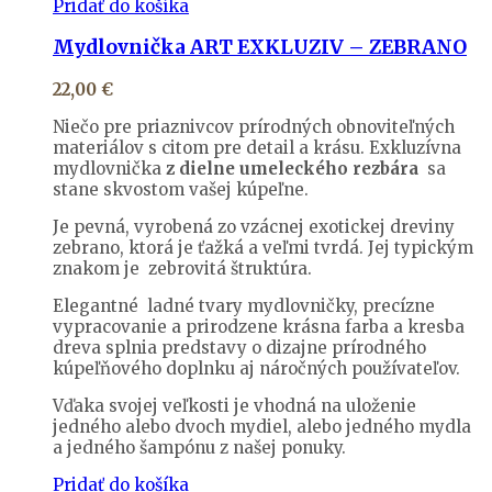
Pridať do košíka
Mydlovnička ART EXKLUZIV – ZEBRANO
22,00
€
Niečo pre priaznivcov prírodných obnoviteľných
materiálov s citom pre detail a krásu. Exkluzívna
mydlovnička
z dielne umeleckého rezbára
sa
stane skvostom vašej kúpeľne.
Je pevná, vyrobená zo vzácnej exotickej dreviny
zebrano, ktorá je ťažká a veľmi tvrdá. Jej typickým
znakom je zebrovitá štruktúra.
Elegantné ladné tvary mydlovničky, precízne
vypracovanie a prirodzene krásna farba a kresba
dreva splnia predstavy o dizajne prírodného
kúpeľňového doplnku aj náročných používateľov.
Vďaka svojej veľkosti je vhodná na uloženie
jedného alebo dvoch mydiel, alebo jedného mydla
a jedného šampónu z našej ponuky.
Pridať do košíka