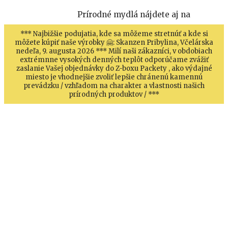
Prírodné mydlá nájdete aj na
*** Najbižšie podujatia, kde sa môžeme stretnúť a kde si
môžete kúpiť naše výrobky 🤗: Skanzen Pribylina, Včelárska
nedeľa, 9. augusta 2026 *** Milí naši zákazníci, v obdobiach
extrémnne vysokých denných teplôt odporúčame zvážiť
zaslanie Vašej objednávky do Z-boxu Packety , ako výdajné
miesto je vhodnejšie zvoliť lepšie chránenú kamennú
prevádzku / vzhľadom na charakter a vlastnosti našich
prírodných produktov / ***