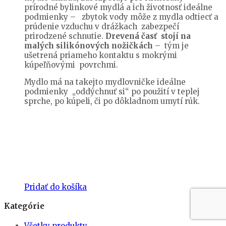
prírodné bylinkové mydlá a ich životnosť ideálne
podmienky – zbytok vody môže z mydla odtiecť a
prúdenie vzduchu v drážkach zabezpečí
prirodzené schnutie.
Drevená časť stojí na
malých silikónových nožičkách
– tým je
ušetrená priameho kontaktu s mokrými
kúpeľňovými povrchmi.
Mydlo má na takejto mydlovničke ideálne
podmienky „oddýchnuť si“ po použití v teplej
sprche, po kúpeli, či po dôkladnom umytí rúk.
Pridať do košíka
Kategórie
Všetky produkty