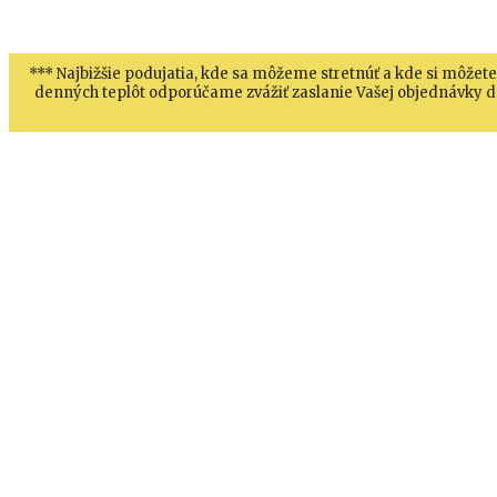
*** Najbižšie podujatia, kde sa môžeme stretnúť a kde si môžete
denných teplôt odporúčame zvážiť zaslanie Vašej objednávky do