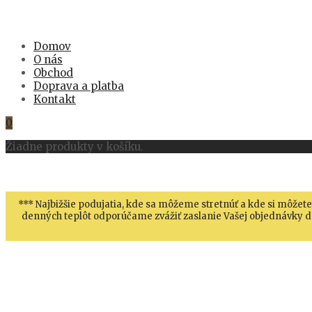
Domov
O nás
Obchod
Doprava a platba
Kontakt
0
Žiadne produkty v košíku.
*** Najbižšie podujatia, kde sa môžeme stretnúť a kde si môžete
denných teplôt odporúčame zvážiť zaslanie Vašej objednávky do