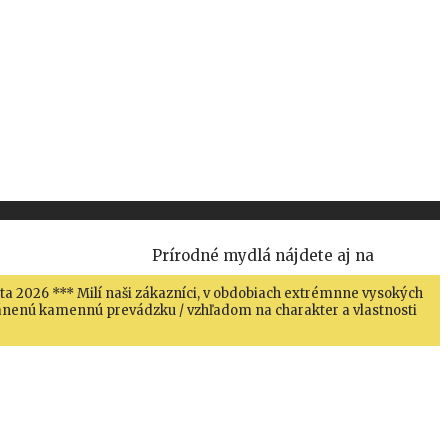
Prírodné mydlá nájdete aj na
sta 2026 *** Milí naši zákazníci, v obdobiach extrémnne vysokých
hránenú kamennú prevádzku / vzhľadom na charakter a vlastnosti