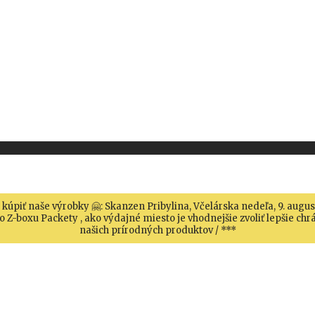
 kúpiť naše výrobky 🤗: Skanzen Pribylina, Včelárska nedeľa, 9. augu
 Z-boxu Packety , ako výdajné miesto je vhodnejšie zvoliť lepšie c
našich prírodných produktov / ***