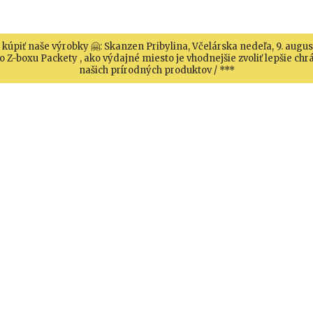
 kúpiť naše výrobky 🤗: Skanzen Pribylina, Včelárska nedeľa, 9. augu
 Z-boxu Packety , ako výdajné miesto je vhodnejšie zvoliť lepšie c
našich prírodných produktov / ***