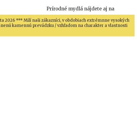
Prírodné mydlá nájdete aj na
sta 2026 *** Milí naši zákazníci, v obdobiach extrémnne vysokých
hránenú kamennú prevádzku / vzhľadom na charakter a vlastnosti