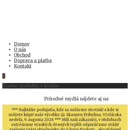
Domov
O nás
Obchod
Doprava a platba
Kontakt
0
Žiadne produkty v košíku.
Prírodné mydlá nájdete aj na
*** Najbižšie podujatia, kde sa môžeme stretnúť a kde si
môžete kúpiť naše výrobky 🤗: Skanzen Pribylina, Včelárska
nedeľa, 9. augusta 2026 *** Milí naši zákazníci, v obdobiach
extrémnne vysokých denných teplôt odporúčame zvážiť
zaslanie Vašej objednávky do Z-boxu Packety , ako výdajné