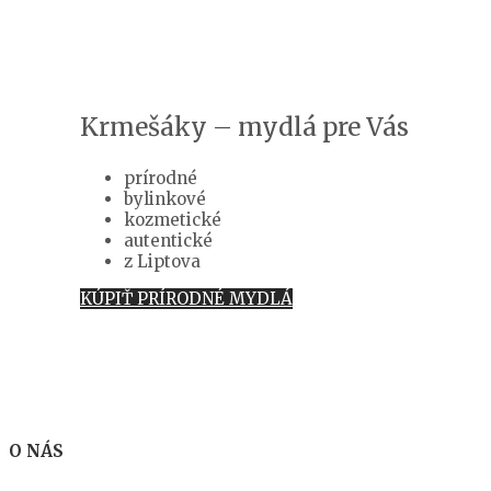
Krmešáky – mydlá pre Vás
prírodné
bylinkové
kozmetické
autentické
z Liptova
KÚPIŤ PRÍRODNÉ MYDLÁ
O NÁS