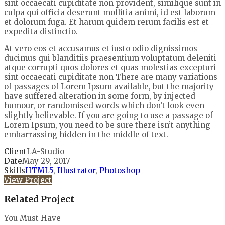
sint occaecati cupiditate non provident, similique sunt in
culpa qui officia deserunt mollitia animi, id est laborum
et dolorum fuga. Et harum quidem rerum facilis est et
expedita distinctio.
At vero eos et accusamus et iusto odio dignissimos
ducimus qui blanditiis praesentium voluptatum deleniti
atque corrupti quos dolores et quas molestias excepturi
sint occaecati cupiditate non There are many variations
of passages of Lorem Ipsum available, but the majority
have suffered alteration in some form, by injected
humour, or randomised words which don’t look even
slightly believable. If you are going to use a passage of
Lorem Ipsum, you need to be sure there isn’t anything
embarrassing hidden in the middle of text.
Client
LA-Studio
Date
May 29, 2017
Skills
HTML5
,
Illustrator
,
Photoshop
View Project
Related Project
You Must Have