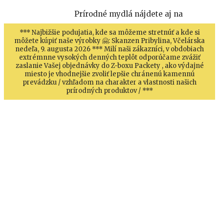
Prírodné mydlá nájdete aj na
*** Najbižšie podujatia, kde sa môžeme stretnúť a kde si
môžete kúpiť naše výrobky 🤗: Skanzen Pribylina, Včelárska
nedeľa, 9. augusta 2026 *** Milí naši zákazníci, v obdobiach
extrémnne vysokých denných teplôt odporúčame zvážiť
zaslanie Vašej objednávky do Z-boxu Packety , ako výdajné
miesto je vhodnejšie zvoliť lepšie chránenú kamennú
prevádzku / vzhľadom na charakter a vlastnosti našich
prírodných produktov / ***