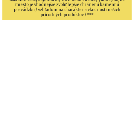
miesto je vhodnejšie zvoliť lepšie chránenú kamennú
prevádzku / vzhľadom na charakter a vlastnosti našich
prírodných produktov / ***