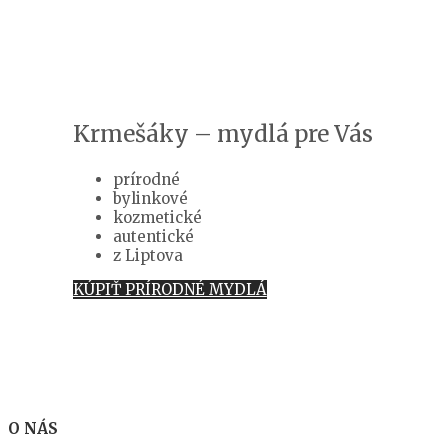
Krmešáky – mydlá pre Vás
prírodné
bylinkové
kozmetické
autentické
z Liptova
KÚPIŤ PRÍRODNÉ MYDLÁ
O NÁS