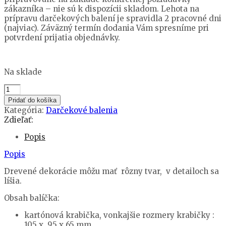
zákazníka – nie sú k dispozícii skladom. Lehota na
prípravu darčekových balení je spravidla 2 pracovné dni
(najviac). Záväzný termín dodania Vám spresníme pri
potvrdení prijatia objednávky.
Na sklade
množstvo
Krmešák
Pridať do košíka
s
Kategória:
Darčekové balenia
mydlovničkou
Zdieľať:
(výber
dekorácie:
Popis
logo,
Popis
drevené
srdiečka,
Drevené dekorácie môžu mať rôzny tvar, v detailoch sa
vločka,
líšia.
tulipán)
Obsah balíčka:
kartónová krabička, vonkajšie rozmery krabičky :
105 x 95 x 65 mm