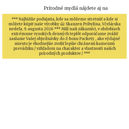
Prírodné mydlá nájdete aj na
*** Najbižšie podujatia, kde sa môžeme stretnúť a kde si
môžete kúpiť naše výrobky 🤗: Skanzen Pribylina, Včelárska
nedeľa, 9. augusta 2026 *** Milí naši zákazníci, v obdobiach
extrémnne vysokých denných teplôt odporúčame zvážiť
zaslanie Vašej objednávky do Z-boxu Packety , ako výdajné
miesto je vhodnejšie zvoliť lepšie chránenú kamennú
prevádzku / vzhľadom na charakter a vlastnosti našich
prírodných produktov / ***