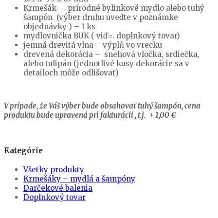
Krmešák – prírodné bylinkové mydlo alebo tuhý
šampón (výber druhu uveďte v poznámke
objednávky ) – 1 ks
mydlovnička BUK ( viď=. doplnkový tovar)
jemná drevitá vlna – výplň vo vrecku
drevená dekorácia – snehová vločka, srdiečka,
alebo tulipán (jednotlivé kusy dekorácie sa v
detailoch môže odlišovať)
V prípade, že Váš výber bude obsahovať tuhý šampón, cena
produktu bude upravená pri fakturácii , t.j. + 1,00 €
Kategórie
Všetky produkty
Krmešáky – mydlá a šampóny
Darčekové balenia
Doplnkový tovar