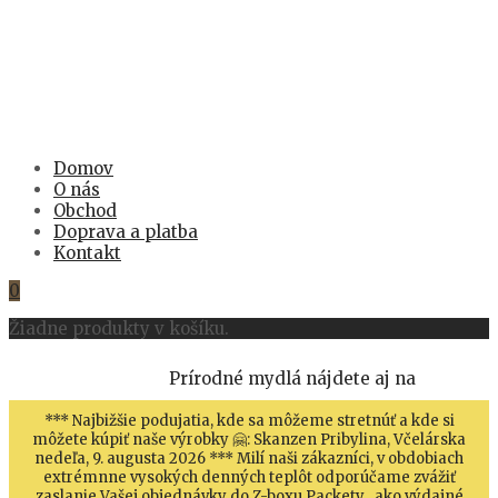
Domov
O nás
Obchod
Doprava a platba
Kontakt
0
Žiadne produkty v košíku.
Prírodné mydlá nájdete aj na
*** Najbižšie podujatia, kde sa môžeme stretnúť a kde si
môžete kúpiť naše výrobky 🤗: Skanzen Pribylina, Včelárska
nedeľa, 9. augusta 2026 *** Milí naši zákazníci, v obdobiach
extrémnne vysokých denných teplôt odporúčame zvážiť
zaslanie Vašej objednávky do Z-boxu Packety , ako výdajné