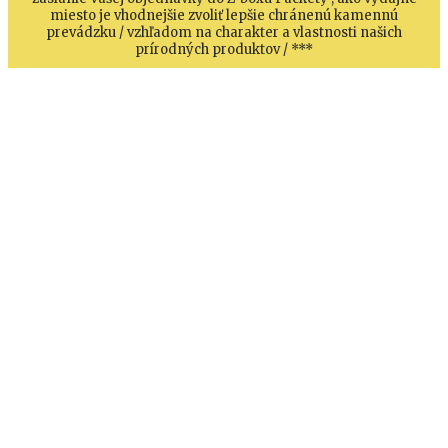
miesto je vhodnejšie zvoliť lepšie chránenú kamennú
prevádzku / vzhľadom na charakter a vlastnosti našich
prírodných produktov / ***