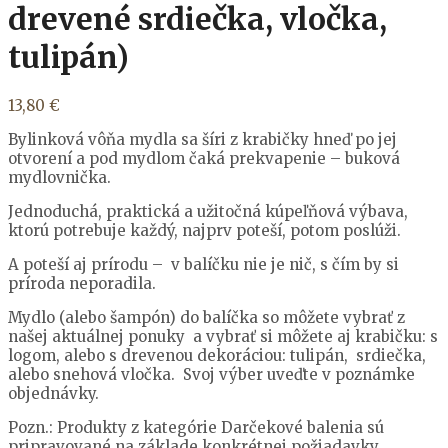
drevené srdiečka, vločka,
tulipán)
13,80
€
Bylinková vôňa mydla sa šíri z krabičky hneď po jej
otvorení a pod mydlom čaká prekvapenie – buková
mydlovnička.
Jednoduchá, praktická a užitočná kúpeľňová výbava,
ktorú potrebuje každý, najprv poteší, potom poslúži.
A poteší aj prírodu – v balíčku nie je nič, s čím by si
príroda neporadila.
Mydlo (alebo šampón) do balíčka so môžete vybrať z
našej aktuálnej ponuky a vybrať si môžete aj krabičku: s
logom, alebo s drevenou dekoráciou: tulipán, srdiečka,
alebo snehová vločka. Svoj výber uveďte v poznámke
objednávky.
Pozn.: Produkty z kategórie Darčekové balenia sú
pripravované na základe konkrétnej požiadavky