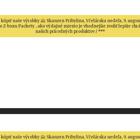
 kúpiť naše výrobky 🤗: Skanzen Pribylina, Včelárska nedeľa, 9. augu
 Z-boxu Packety , ako výdajné miesto je vhodnejšie zvoliť lepšie c
našich prírodných produktov / ***
 kúpiť naše výrobky 🤗: Skanzen Pribylina, Včelárska nedeľa, 9. augu