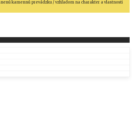
hránenú kamennú prevádzku / vzhľadom na charakter a vlastnosti