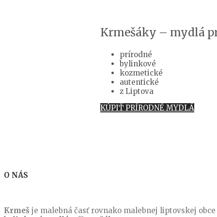
Krmešáky – mydlá pr
prírodné
bylinkové
kozmetické
autentické
z Liptova
KÚPIŤ PRÍRODNÉ MYDLÁ
O NÁS
Krmeš
je malebná časť rovnako malebnej liptovskej obce 