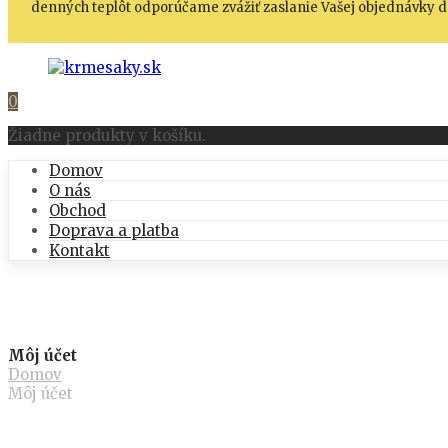
denných teplôt odporúčame zvážiť zaslanie Vašej objednávky do
0
Žiadne produkty v košíku.
Domov
O nás
Obchod
Doprava a platba
Kontakt
Môj účet
Domov
Môj účet