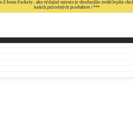
 Z-boxu Packety , ako výdajné miesto je vhodnejšie zvoliť lepšie c
našich prírodných produktov / ***